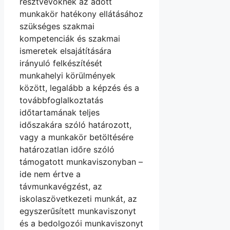
résztvevőknek az adott
munkakör hatékony ellátásához
szükséges szakmai
kompetenciák és szakmai
ismeretek elsajátítására
irányuló felkészítését
munkahelyi körülmények
között, legalább a képzés és a
továbbfoglalkoztatás
időtartamának teljes
időszakára szóló határozott,
vagy a munkakör betöltésére
határozatlan időre szóló
támogatott munkaviszonyban –
ide nem értve a
távmunkavégzést, az
iskolaszövetkezeti munkát, az
egyszerűsített munkaviszonyt
és a bedolgozói munkaviszonyt