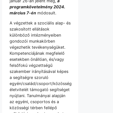
január 26-án jelent meg,
a
programkövetelmény 2024.
március 7-én
módosult.
A végzettek a szociális alap- és
szakosított ellátások
különböző intézményeiben
gondozói munkakörben
végezhetik tevékenységüket.
Kompetenciájának megfelelő
esetekben önállóan, és/vagy
felsőfokú végzettségű
szakember irányításával képes
a segítségre szoruló
egyén/család/csoport/közösség
életvitelét támogató segítséget
nyújtani. Tanulmányai alapján
az egyéni, csoportos és a
közösségi térben fellépő