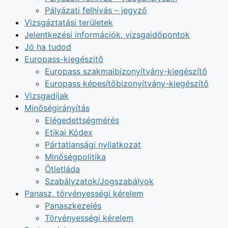
Pályázati felhívás – jegyző
Vizsgáztatási területek
Jelentkezési információk, vizsgaidőpontok
Jó ha tudod
Europass-kiegészítő
Europass szakmaibizonyítvány-kiegészítő
Europass képesítőbizonyítvány-kiegészítő
Vizsgadíjak
Minőségirányítás
Elégedettségmérés
Etikai Kódex
Pártatlansági nyilatkozat
Minőségpolitika
Ötletláda
Szabályzatok/Jogszabályok
Panasz, törvényességi kérelem
Panaszkezelés
Törvényességi kérelem