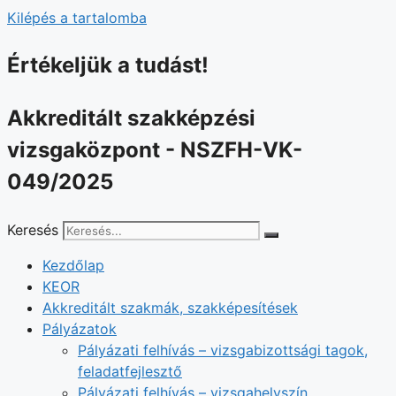
Kilépés a tartalomba
Értékeljük a tudást!
Akkreditált szakképzési
vizsgaközpont - NSZFH-VK-
049/2025
Keresés
Kezdőlap
KEOR
Akkreditált szakmák, szakképesítések
Pályázatok
Pályázati felhívás – vizsgabizottsági tagok,
feladatfejlesztő
Pályázati felhívás – vizsgahelyszín