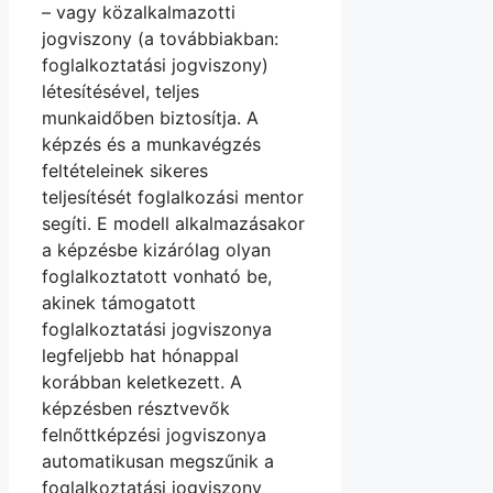
– vagy közalkalmazotti
jogviszony (a továbbiakban:
foglalkoztatási jogviszony)
létesítésével, teljes
munkaidőben biztosítja. A
képzés és a munkavégzés
feltételeinek sikeres
teljesítését foglalkozási mentor
segíti. E modell alkalmazásakor
a képzésbe kizárólag olyan
foglalkoztatott vonható be,
akinek támogatott
foglalkoztatási jogviszonya
legfeljebb hat hónappal
korábban keletkezett. A
képzésben résztvevők
felnőttképzési jogviszonya
automatikusan megszűnik a
foglalkoztatási jogviszony