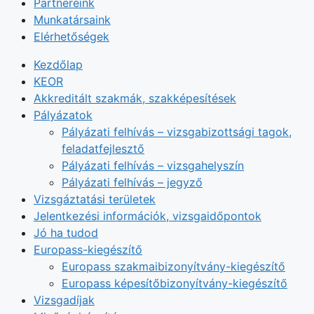
Partnereink
Munkatársaink
Elérhetőségek
Kezdőlap
KEOR
Akkreditált szakmák, szakképesítések
Pályázatok
Pályázati felhívás – vizsgabizottsági tagok,
feladatfejlesztő
Pályázati felhívás – vizsgahelyszín
Pályázati felhívás – jegyző
Vizsgáztatási területek
Jelentkezési információk, vizsgaidőpontok
Jó ha tudod
Europass-kiegészítő
Europass szakmaibizonyítvány-kiegészítő
Europass képesítőbizonyítvány-kiegészítő
Vizsgadíjak