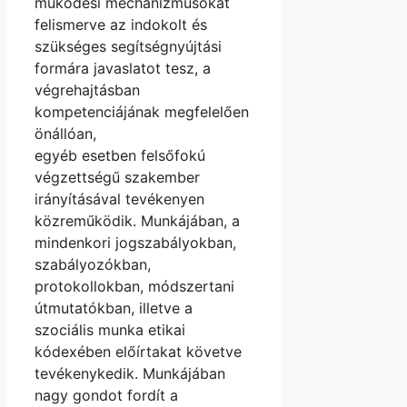
működési mechanizmusokat
felismerve az indokolt és
szükséges segítségnyújtási
formára javaslatot tesz, a
végrehajtásban
kompetenciájának megfelelően
önállóan,
egyéb esetben felsőfokú
végzettségű szakember
irányításával tevékenyen
közreműködik. Munkájában, a
mindenkori jogszabályokban,
szabályozókban,
protokollokban, módszertani
útmutatókban, illetve a
szociális munka etikai
kódexében előírtakat követve
tevékenykedik. Munkájában
nagy gondot fordít a