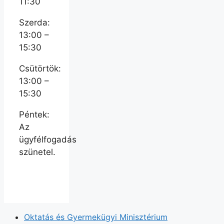
11:30
Szerda:
13:00 –
15:30
Csütörtök:
13:00 –
15:30
Péntek:
Az
ügyfélfogadás
szünetel.
Oktatás és Gyermekügyi Minisztérium