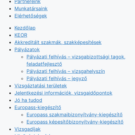
Partnereink
Munkatársaink
Elérhetőségek
Kezdőlap
KEOR
Akkreditált szakmák, szakképesítések
Pályázatok
Pályázati felhívás – vizsgabizottsági tagok,
feladatfejlesztő
Pályázati felhívás – vizsgahelyszín
Pályázati felhívás – jegyző
Vizsgáztatási területek
Jelentkezési információk, vizsgaidőpontok
Jó ha tudod
Europass-kiegészítő
Europass szakmaibizonyítvány-kiegészítő
Europass képesítőbizonyítvány-kiegészítő
Vizsgadíjak