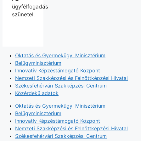
ügyfélfogadás
szünetel.
Oktatás és Gyermekügyi Minisztérium
Belügyminisztérium
Innovatív Képzéstámogató Központ
Nemzeti Szakképzési és Felnőttképzési Hivatal
Székesfehérvári Szakképzési Centrum
Közérdekű adatok
Oktatás és Gyermekügyi Minisztérium
Belügyminisztérium
Innovatív Képzéstámogató Központ
Nemzeti Szakképzési és Felnőttképzési Hivatal
Székesfehérvári Szakképzési Centrum