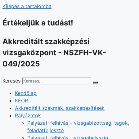
Kilépés a tartalomba
Értékeljük a tudást!
Akkreditált szakképzési
vizsgaközpont - NSZFH-VK-
049/2025
Keresés
Kezdőlap
KEOR
Akkreditált szakmák, szakképesítések
Pályázatok
Pályázati felhívás – vizsgabizottsági tagok,
feladatfejlesztő
Pályázati felhívás – vizsgahelyszín