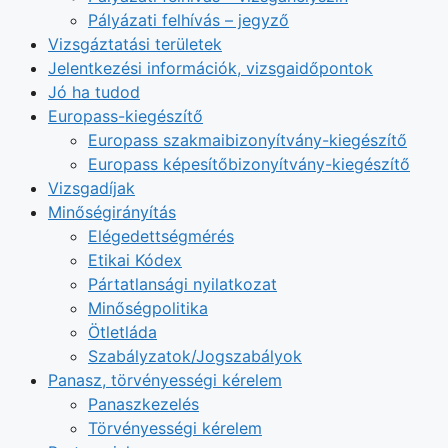
Pályázati felhívás – jegyző
Vizsgáztatási területek
Jelentkezési információk, vizsgaidőpontok
Jó ha tudod
Europass-kiegészítő
Europass szakmaibizonyítvány-kiegészítő
Europass képesítőbizonyítvány-kiegészítő
Vizsgadíjak
Minőségirányítás
Elégedettségmérés
Etikai Kódex
Pártatlansági nyilatkozat
Minőségpolitika
Ötletláda
Szabályzatok/Jogszabályok
Panasz, törvényességi kérelem
Panaszkezelés
Törvényességi kérelem