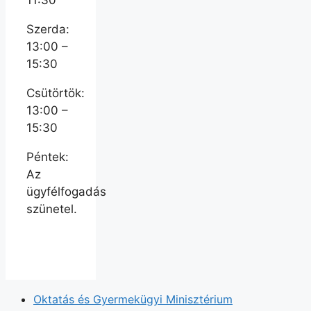
11:30
Szerda:
13:00 –
15:30
Csütörtök:
13:00 –
15:30
Péntek:
Az
ügyfélfogadás
szünetel.
Oktatás és Gyermekügyi Minisztérium