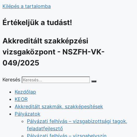
Kilépés a tartalomba
Értékeljük a tudást!
Akkreditált szakképzési
vizsgaközpont - NSZFH-VK-
049/2025
Keresés
Kezdőlap
KEOR
Akkreditált szakmák, szakképesítések
Pályázatok
Pályázati felhívás – vizsgabizottsági tagok,
feladatfejlesztő
Pályázati felhívás – vizsgahelyszín