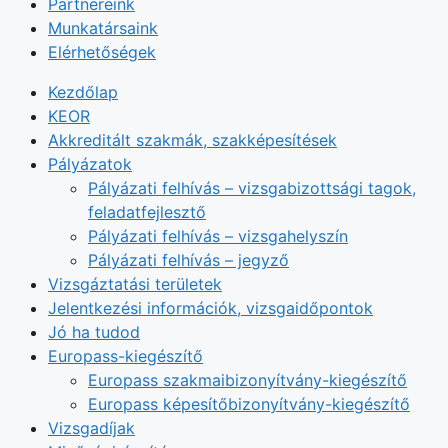
Partnereink
Munkatársaink
Elérhetőségek
Kezdőlap
KEOR
Akkreditált szakmák, szakképesítések
Pályázatok
Pályázati felhívás – vizsgabizottsági tagok,
feladatfejlesztő
Pályázati felhívás – vizsgahelyszín
Pályázati felhívás – jegyző
Vizsgáztatási területek
Jelentkezési információk, vizsgaidőpontok
Jó ha tudod
Europass-kiegészítő
Europass szakmaibizonyítvány-kiegészítő
Europass képesítőbizonyítvány-kiegészítő
Vizsgadíjak