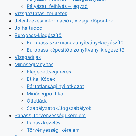
Pályázati felhívás – jegyző
Vizsgáztatási területek
Jelentkezési információk, vizsgaidőpontok
Jó ha tudod
Europass-kiegészítő
Europass szakmaibizonyítvány-kiegészítő
Europass képesítőbizonyítvány-kiegészítő
Vizsgadíjak
Minőségirányítás
Elégedettségmérés
Etikai Kódex
Pártatlansági nyilatkozat
Minőségpolitika
Ötletláda
Szabályzatok/Jogszabályok
Panasz, törvényességi kérelem
Panaszkezelés
Törvényességi kérelem